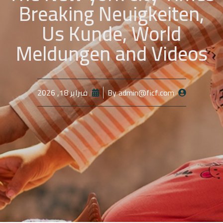
Breaking Neuigkeiten,
Us Kunde, World
Meldungen and Videos
admin@ficf.com
By
فبراير 18, 2026