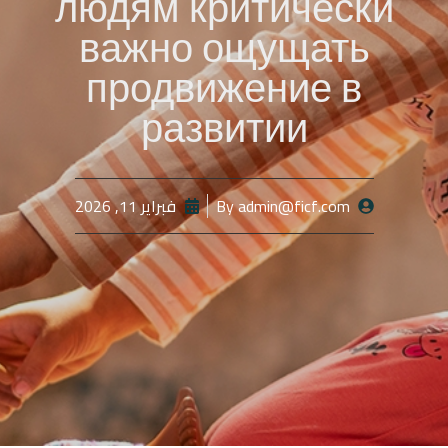
людям критически
важно ощущать
продвижение в
развитии
admin@ficf.com
By
فبراير 11, 2026