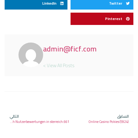
LinkedIn
Twitter
Pinterest
admin@ficf.com
View All Posts >
السابق
التالي
Casino Handyrechnung Top Casinos nach Nutzerbewertungen in sterreich.661
Online Casino Pokies (5924)