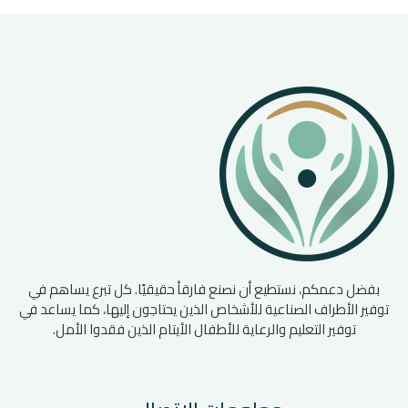
بفضل دعمكم، نستطيع أن نصنع فارقأ حقيقيًا. كل تبرع يساهم في
توفير الأطراف الصناعية للأشخاص الذين يحتاجون إليها، كما يساعد في
توفير التعليم والرعاية للأطفال الأيتام الذين فقدوا الأمل.