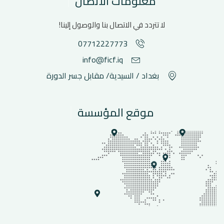
معلومات الاتصال
لا تتردد في الاتصال بنا والوصول إلينا!
07712227773
info@ficf.iq
بغداد / السيدية/ مقابل جسر الدورة
موقع المؤسسة