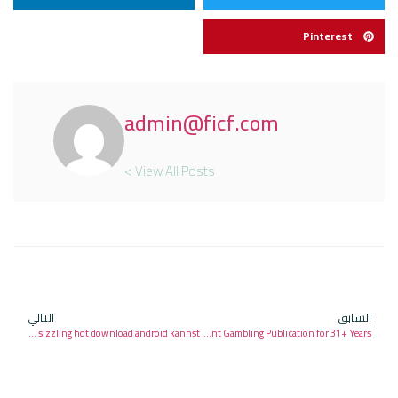
Pinterest
admin@ficf.com
View All Posts >
السابق
التالي
Entdecke wie gleichfalls du erreichbar taverne saldieren sizzling hot download android kannst
Respected Gambling establishment Gambling Publication for 31+ Years