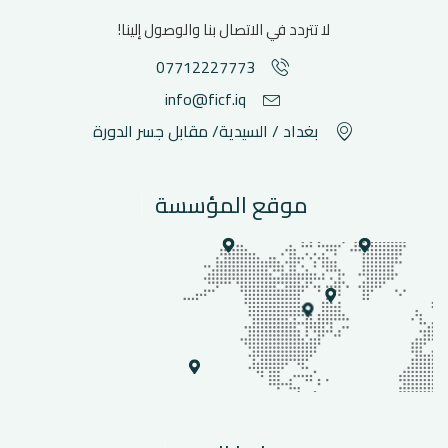
لا تتردد في الاتصال بنا والوصول إلينا!
07712227773
info@ficf.iq
بغداد / السيدية/ مقابل جسر الدورة
موقع المؤسسة