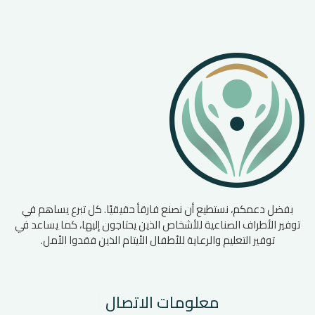
بفضل دعمكم، نستطيع أن نصنع فارقأ حقيقيًا. كل تبرع يساهم في
توفير الأطراف الصناعية للأشخاص الذين يحتاجون إليها، كما يساعد في
توفير التعليم والرعاية للأطفال الأيتام الذين فقدوا الأمل.
معلومات الاتصال