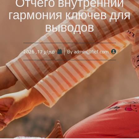
Отчего внутренний
гармония ключев для
выводов
admin@ficf.com
By
فبراير 17, 2026