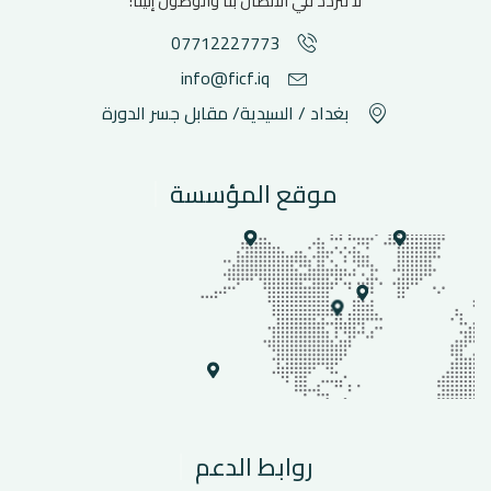
لا تتردد في الاتصال بنا والوصول إلينا!
07712227773
info@ficf.iq
بغداد / السيدية/ مقابل جسر الدورة
موقع المؤسسة
روابط الدعم