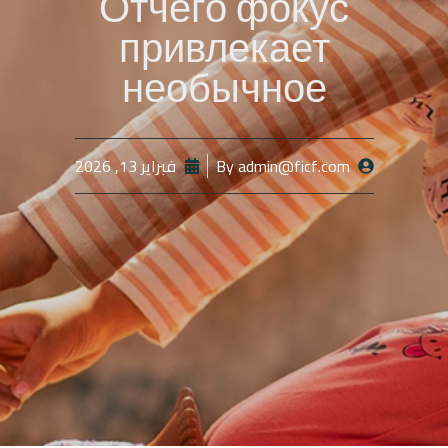
Отчего фокус
привлекает
необычное
admin@ficf.com
By
فبراير 13, 2026