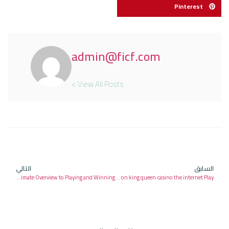
Pinterest
admin@ficf.com
View All Posts >
السابق
التالي
Dime Slots Online: The Ultimate Overview to Playing and Winning
Trend Liven up: Rich Girl Apps on king queen casino the internet Play