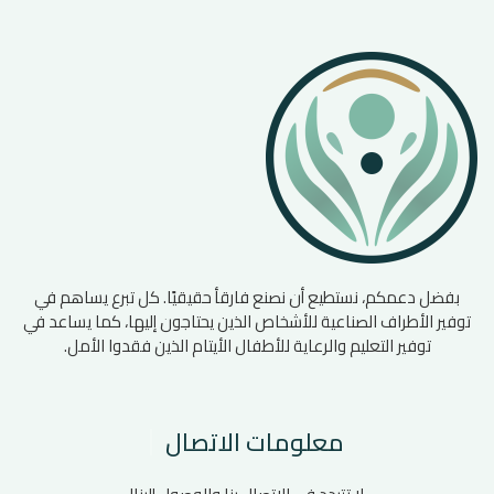
بفضل دعمكم، نستطيع أن نصنع فارقأ حقيقيًا. كل تبرع يساهم في
توفير الأطراف الصناعية للأشخاص الذين يحتاجون إليها، كما يساعد في
توفير التعليم والرعاية للأطفال الأيتام الذين فقدوا الأمل.
معلومات الاتصال