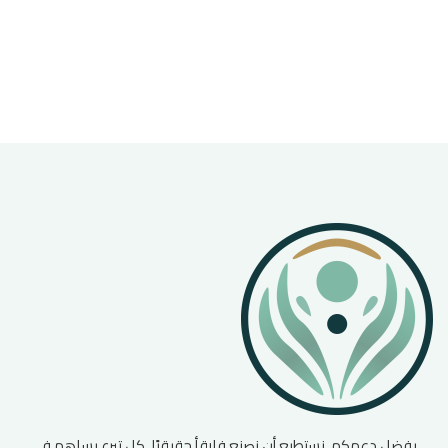
بفضل دعمكم، نستطيع أن نصنع فارقأ حقيقيًا. كل تبرع يساهم في