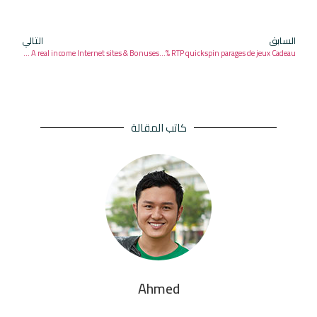
السابق
التالي
Better Online casinos within the 2025: A real income Internet sites & Bonuses
Steam Tower Slot Review 97% RTP quickspin parages de jeux Cadeau
كاتب المقالة
Ahmed