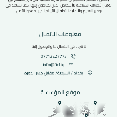
توفير الأطراف الصناعية للأشخاص الذين يحتاجون إليها، كما يساعد في
توفير التعليم والرعاية للأطفال الأيتام الذين فقدوا الأمل.
معلومات الاتصال
لا تتردد في الاتصال بنا والوصول إلينا!
07712227773
info@ficf.iq
بغداد / السيدية/ مقابل جسر الدورة
موقع المؤسسة