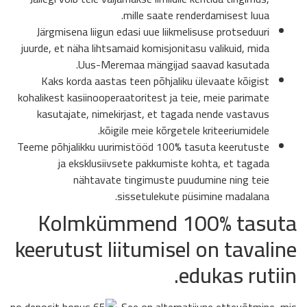
mille saate renderdamisest luua.
Järgmisena liigun edasi uue liikmelisuse protseduuri
juurde, et näha lihtsamaid komisjonitasu valikuid, mida
Uus-Meremaa mängijad saavad kasutada.
Kaks korda aastas teen põhjaliku ülevaate kõigist
kohalikest kasiinooperaatoritest ja teie, meie parimate
kasutajate, nimekirjast, et tagada nende vastavus
kõigile meie kõrgetele kriteeriumidele.
Teeme põhjalikku uurimistööd 100% tasuta keerutuste
ja eksklusiivsete pakkumiste kohta, et tagada
nähtavate tingimuste puudumine ning teie
sissetulekute püsimine madalana.
Kolmkümmend 100% tasuta
keerutust liitumisel on tavaline
edukas rutiin.
See on alternatiivne ettevõtmine, mis