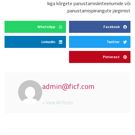
liiga kõrgete panustamiskriteeriumide või
panustamispiirangute järgimist.
WhatsApp
Facebook
LinkedIn
Twitter
Pinterest
admin@ficf.com
View All Posts >