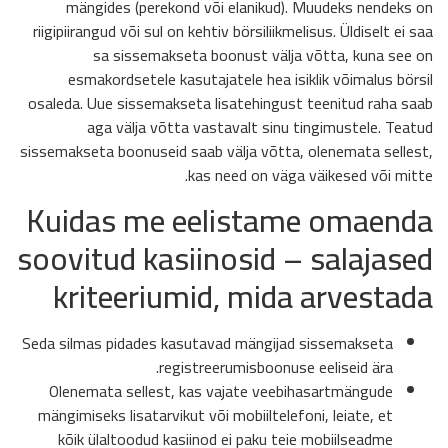
mängides (perekond või elanikud). Muudeks nendeks on
riigipiirangud või sul on kehtiv börsiliikmelisus. Üldiselt ei saa
sa sissemakseta boonust välja võtta, kuna see on
esmakordsetele kasutajatele hea isiklik võimalus börsil
osaleda. Uue sissemakseta lisatehingust teenitud raha saab
aga välja võtta vastavalt sinu tingimustele. Teatud
sissemakseta boonuseid saab välja võtta, olenemata sellest,
kas need on väga väikesed või mitte.
Kuidas me eelistame omaenda
soovitud kasiinosid – salajased
kriteeriumid, mida arvestada
Seda silmas pidades kasutavad mängijad sissemakseta
registreerumisboonuse eeliseid ära.
Olenemata sellest, kas vajate veebihasartmängude
mängimiseks lisatarvikut või mobiiltelefoni, leiate, et
kõik ülaltoodud kasiinod ei paku teie mobiilseadme