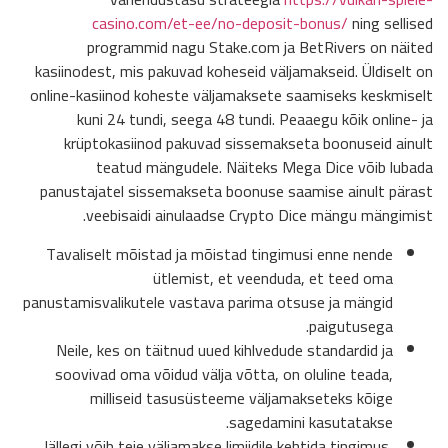
casino.com/et-ee/no-deposit-bonus/
ning sellised
programmid nagu Stake.com ja BetRivers on näited
kasiinodest, mis pakuvad koheseid väljamakseid. Üldiselt on
online-kasiinod koheste väljamaksete saamiseks keskmiselt
kuni 24 tundi, seega 48 tundi. Peaaegu kõik online- ja
krüptokasiinod pakuvad sissemakseta boonuseid ainult
teatud mängudele. Näiteks Mega Dice võib lubada
panustajatel sissemakseta boonuse saamise ainult pärast
veebisaidi ainulaadse Crypto Dice mängu mängimist.
Tavaliselt mõistad ja mõistad tingimusi enne nende
ütlemist, et veenduda, et teed oma
panustamisvalikutele vastava parima otsuse ja mängid
paigutusega.
Neile, kes on täitnud uued kihlvedude standardid ja
soovivad oma võidud välja võtta, on oluline teada,
milliseid tasusüsteeme väljamakseteks kõige
sagedamini kasutatakse.
Jällegi võib teie väljamakse limiidile kehtida tingimus,