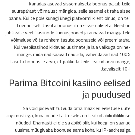
Kanadas asuvad sissemakseta boonus pakub teile
suurepärast võimalust mängida, selle asemel et raha sisse
panna.
Kui te pole kunagi ühegi platvormi klient olnud, on teil
tõenäoliselt tasuta boonus ilma sissemakseta. Need on
juhtivate veebikasiinode tunnusjooned ja annavad mängijatele
võimaluse võita rohkem tasuta boonuseid või preemiaraha.
Kui veebikasiinod kiidavad uusimate ja laia valikuga online-
mänge, mida nad saavad nautida, vähendavad nad 100%
tasuta boonuste arvu, et pakkuda teile teatud arvu mänge,
tavaliselt 10-l.
Parima Bitcoini kasiino eelised
ja puudused
Sa võid pidevalt tutvuda oma maakleri eelistuse uute
tingimustega, kuna nende täitmiseks on teatud abikõlblikkuse
nõuded. Enamasti ei ole sa abikõlblik, kui keegi on saanud
uusima müügivaba boonuse sama kohaliku IP-aadressiga