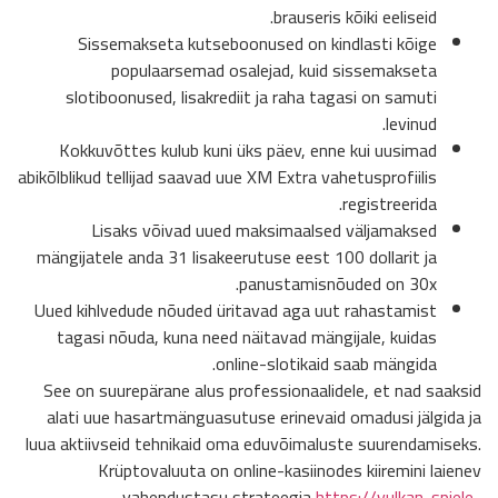
brauseris kõiki eeliseid.
Sissemakseta kutseboonused on kindlasti kõige
populaarsemad osalejad, kuid sissemakseta
slotiboonused, lisakrediit ja raha tagasi on samuti
levinud.
Kokkuvõttes kulub kuni üks päev, enne kui uusimad
abikõlblikud tellijad saavad uue XM Extra vahetusprofiilis
registreerida.
Lisaks võivad uued maksimaalsed väljamaksed
mängijatele anda 31 lisakeerutuse eest 100 dollarit ja
panustamisnõuded on 30x.
Uued kihlvedude nõuded üritavad aga uut rahastamist
tagasi nõuda, kuna need näitavad mängijale, kuidas
online-slotikaid saab mängida.
See on suurepärane alus professionaalidele, et nad saaksid
alati uue hasartmänguasutuse erinevaid omadusi jälgida ja
luua aktiivseid tehnikaid oma eduvõimaluste suurendamiseks.
Krüptovaluuta on online-kasiinodes kiiremini laienev
vahendustasu strateegia
https://vulkan-spiele-