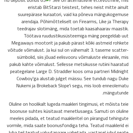
eristab BitStarzi teistest, tehes neist mitte ainult
suurepärase kuraatori, vaid ka põneva mängukogemuse
arendaja. Põhimõtteliselt on Firearms, Like ja Therapy
teedrajav slotimäng, mida toetab kaasahaarav maastik.
Töötava ruudustikusüsteemiga mäng peegeldab uut
Megaways mootorit ja pakub pärast kõiki astmeid rohkete
võitude võimalust. Ja kui sul on vähemalt 3. taseme scatter-
sümbolid, siis jõuad eelisvooru võimaluste ekraanile, mis
pakub kahte võimalust. Sellesse metsikusse rutiini haaratud
peategelane Large D. Straddler koos oma partneri Midnight
Cowboy'ga alustab julget mässu. See tundub nagu Duke
Nukemi ja Brokeback Slope'i segu, mis loob enneolematu
mängutunde.
Oluline on hoolikalt lugeda maakleri tingimusi, et mõista teie
boonuse suhtes küsitavat menetlusaega. Samuti on oluline
meeles pidada, et teatud maakleritel on piirangud tehingute
vormile, mida saate boonusfondiga teha. Teatud maaklerid ei
luba teil teatud valuutapaare vahetada, vastasel juhul peate