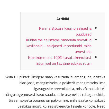
Artiklid
Parima Bitcoini kasiino eelised ja
puudused
Kuidas me eelistame omaenda soovitud
kasiinosid – salajased kriteeriumid, mida
arvestada
Kolmkümmend 100% tasuta keerutust
liitumisel on tavaline edukas rutiin.
Seda tüüpi kartulikrõpse saab kasutada lauamängude, näiteks
blackjacki, mängimiseks ja pokkerit mängimiseks ilma
igasuguste preemiateta, mis võimaldab teil
mängukogemusest kasu saada, selle asemel et rahaga riskida.
Sissemakseta boonus on pakkumine, mille saate kohalikust
veebikasiinost, kui registreerute teisele kontole. Need