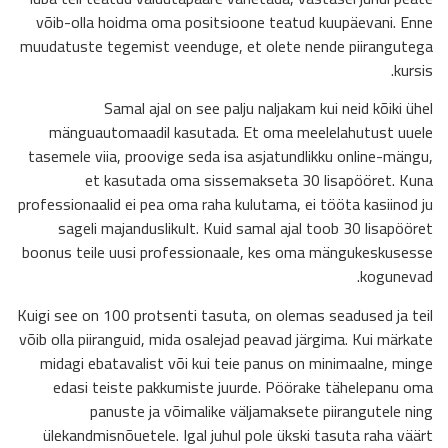
võib-olla hoidma oma positsioone teatud kuupäevani. Enne
muudatuste tegemist veenduge, et olete nende piirangutega
kursis.
Samal ajal on see palju naljakam kui neid kõiki ühel
mänguautomaadil kasutada. Et oma meelelahutust uuele
tasemele viia, proovige seda isa asjatundlikku online-mängu,
et kasutada oma sissemakseta 30 lisapööret. Kuna
professionaalid ei pea oma raha kulutama, ei tööta kasiinod ju
sageli majanduslikult. Kuid samal ajal toob 30 lisapööret
boonus teile uusi professionaale, kes oma mängukeskusesse
kogunevad.
Kuigi see on 100 protsenti tasuta, on olemas seadused ja teil
võib olla piiranguid, mida osalejad peavad järgima. Kui märkate
midagi ebatavalist või kui teie panus on minimaalne, minge
edasi teiste pakkumiste juurde. Pöörake tähelepanu oma
panuste ja võimalike väljamaksete piirangutele ning
ülekandmisnõuetele. Igal juhul pole ükski tasuta raha väärt