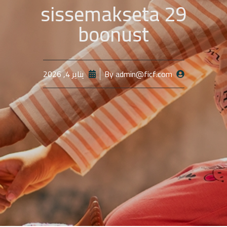
29 sissemakseta
boonust
admin@ficf.com
By
يناير 4, 2026