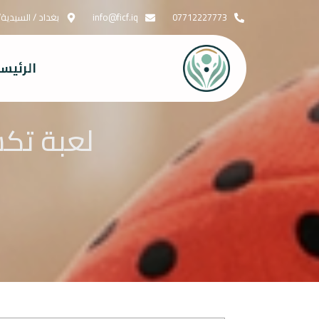
07712227773
info@ficf.iq
بغداد / السيدية
الرئيس
لعبة تكس