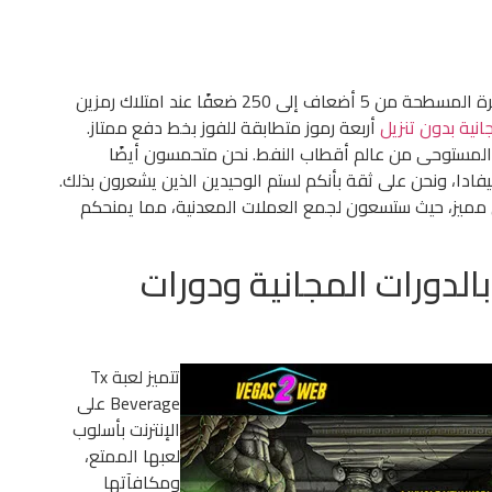
تتراوح قيمة الرهان على رموز السيارة والثور والطائرة المسطحة من 5 أضعاف إلى 250 ضعفًا عند امتلاك رمزين
نية بدون تنزيل
أربعة رموز متطابقة للفوز بخط دفع ممتاز.
 المستوحى من عالم أقطاب النفط. نحن متحمسون أيضًا
ادا، ونحن على ثقة بأنكم لستم الوحيدين الذين يشعرون بذلك.
 مميز، حيث ستسعون لجمع العملات المعدنية، مما يمنحكم
الدورات المجانية ودورات
تتميز لعبة Tx
Beverage على
الإنترنت بأسلوب
لعبها الممتع،
ومكافآتها