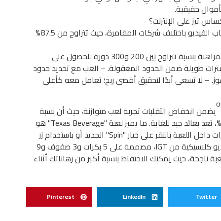
أموال حقيقية.
اس تيز على الإنترنت؟
تختلف نسبة العائد إلى اللاعب (RTP) في ألعاب الفيديو باختلاف شركات المقامرة، حيث تتراوح من 87.5%
معلومات أساسية عن رأس المال – يُنصح بالمراهنة بنسبة تتراوح بين 200 و300 دورة للحصول على
فترات طويلة ضمن الحدود المعقولة. – العب مع تحديد حدود
ز. – لا تسعى أبدًا لتحقيق أقصى ربح؛ تعامل معه كأعلى
يضمن انخفاض التقلبات تجربة لعب متوازنة، حيث أن نسبة
العائد للاعب (RTP)، التي تتراوح بين 87.5% و97.35%، تعد بعائد جيد للغاية. ما يميز لعبة "Texas Beverage" هو
وجود بعض المكافآت الشيقة. يمكنك تشغيل البكرات داخل اللعبة بالنقر على خيار "Spin" الجديد أو باستخدام زر
"Autoplay". لعبة "Texas Beverage" هي لعبة فيديو كلاسيكية من IGT، مصممة على 5 بكرات و3 صفوف و9
ة ناجحة، حيث يمكنك الاحتفاظ بنسبة أكبر من رهاناتك أثناء
Pinterest
LinkedIn
Twitter