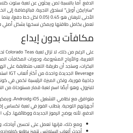
الدفع. أما بالنسبة لمن يبحثون عن لعبة سلوت كلاس
"سترايكِن أويل" تستحق التجربة. فبالإضافة إلى انخ
تعمل بكامل طاقتها ويمكن نسخها بشكل أصلي في أ
مكافآت بدون إيداع
على ال
الغريبة، والأرباح المشروعة، ودورات المكافآت الم
للبترول، وهو أيضًا اسم لعبة قمار مستوحاة من النفط 
متوافق مع ن
أجهزتهم اللوحية. يتطلب الفوز في لعبة تكساس 
الدفع، لأنه يوضح الرموز الجديدة ووظائفها. جرّب ا
ومع ذلك، فإنها تعمل على تحسين أرباحك، وف
أحدث ألعاب السلوتس تتميز بطابع كولورادو