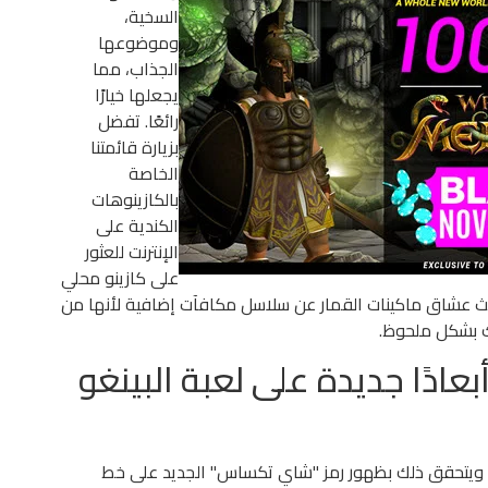
السخية،
وموضوعها
الجذاب، مما
يجعلها خيارًا
رائعًا. تفضل
بزيارة قائمتنا
الخاصة
بالكازينوهات
الكندية على
الإنترنت للعثور
على كازينو محلي
حث عشاق ماكينات القمار عن سلاسل مكافآت إضافية لأنها من
ك بشكل ملحوظ.
عادًا جديدة على لعبة البينغو
نطاق الجديد، ويتحقق ذلك بظهور رمز "شاي تكساس" الجديد على خط