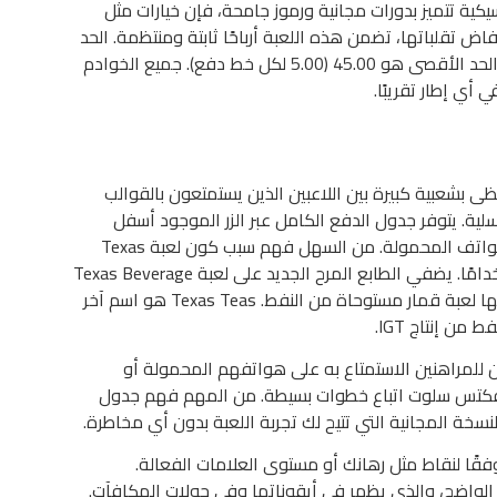
يكية تتميز بدورات مجانية ورموز جامحة، فإن خيارات مثل
فاض تقلباتها، تضمن هذه اللعبة أرباحًا ثابتة ومنتظمة. الحد
الأدنى للرهان هو 0.45 (0.05 لكل خط دفع)، بينما الحد الأقصى هو 45.00 (5.00 لكل خط دفع). جميع الخوادم
ي إطار تقريبًا.
رغم من ذلك، لا تزال لعبة Colorado Teas تحظى بشعبية كبيرة بين اللاعبين الذين يستمتعون بالقوالب
سلية. يتوفر جدول الدفع الكامل عبر الزر الموجود أسفل
البكرات، وستجد أن طريقة اللعب متطابقة على الهواتف المحمولة. من السهل فهم سبب كون لعبة Texas
Beverage الجديدة واحدة من أكثر ألعاب IGT استخدامًا. يضفي الطابع المرح الجديد على لعبة Texas Beverage
جاذبية فورية، ولكن الميزة الرئيسية تكمن في كونها لعبة قمار مستوحاة من النفط. Texas Teas هو اسم آخر
من إنتاج IGT.
ظامي التشغيل iOS وAndroid، ويمكن للمراهنين الاستمتاع به على هواتفهم المحمولة أو
إفكتس سلوت اتباع خطوات بسيطة. من المهم فهم جدول
لنسخة المجانية التي تتيح لك تجربة اللعبة بدون أي مخاطرة.
قًا لنقاط مثل رهانك أو مستوى العلامات الفعالة.
 الواضح، والذي يظهر في أيقوناتها وفي جولات المكافآت.