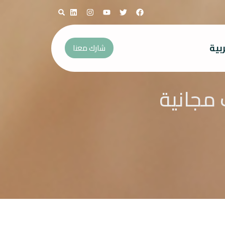
بية
شارك معنا
 مجانية