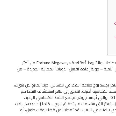
ة
تفضل بزيارة borgataonline.com للاطلاع على المصطلحات والشروط. تُعدّ لعبة Fortune Megaways من أكثر
لأبرز في اللعبة – جولة إعادة تفعيل الدورات المجانية الجديدة – من
Col اللاعبين في عالمٍ ساحرٍ يجسد روح صناعة النفط في تكساس، حيث يمتزج كل شيء،
بلمسة تكساسية أصيلة.
انطلق إلى عالم استكشاف النفط مع
Colorado Beverage، لعبة السلوتس المحبوبة من IGT، والتي تُجسد جوهر مجتمع النفط التكساسي الجديد.
 التبعثر التي ساهمت في تحقيق الربح – كلما زاد عددها، زادت
دى براعتك في اللعب. لقد تمكنت من قضاء وقت طويل، أو