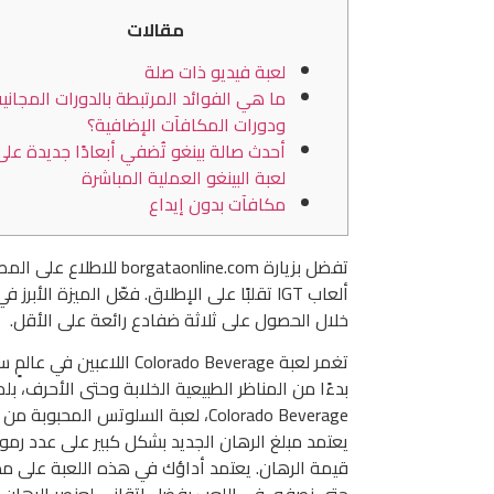
مقالات
لعبة فيديو ذات صلة
ما هي الفوائد المرتبطة بالدورات المجاني
ودورات المكافآت الإضافية؟
أحدث صالة بينغو تُضفي أبعادًا جديدة على
لعبة البينغو العملية المباشرة
مكافآت بدون إيداع
ألعاب IGT تقلبًا على الإطلاق. فعّل الميزة ا
خلال الحصول على ثلاثة ضفادع رائعة على الأقل.
تغمر لعبة orado Beverage
بدءًا من المناظر الطبيعية الخلابة وحتى الأحرف، 
يعتمد مبلغ الرهان الجديد بشكل كبير على عدد رموز
قيمة الرهان. يعتمد أداؤك في هذه اللعبة على م